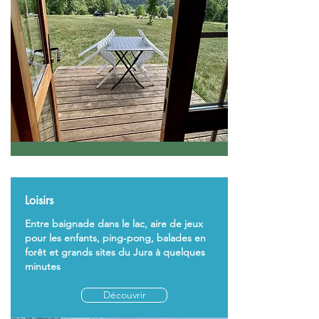
Loisirs
Entre baignade dans le lac, aire de jeux
pour les enfants, ping‑pong, balades en
forêt et grands sites du Jura à quelques
minutes
Découvrir