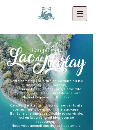
Notre camping est situé en bordure du lac
de Narlay à Le Frasnois,
au cœur de La Région des Lacs, à proximité
des Cascades du Hérisson et dans le Parc
Naturel Régional du Haut Jura.
Ce site d'exception a su conserver toute
son authenticité et son côté sauvage.
Il y règne une ambiance paisible et conviviale,
qui en fait un endroit idéal pour se
ressourcer...
Nous vous accueillons de mai à septembre.​